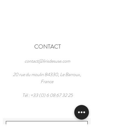
CONTACT
contact@lirisdesuse.com
20 rue du moulin 84330, Le Barroux,
France
Tél :
+33 (0) 6 08 67 32 25